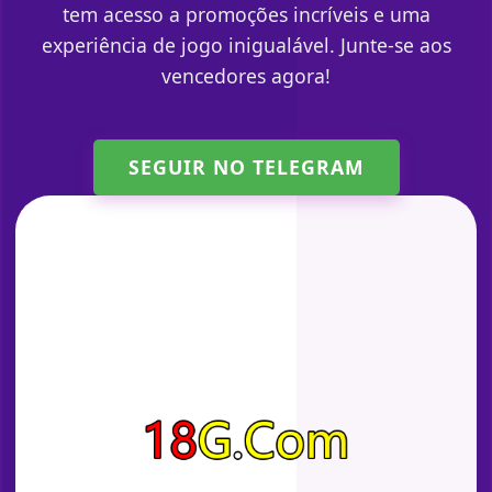
tem acesso a promoções incríveis e uma
experiência de jogo inigualável. Junte-se aos
vencedores agora!
SEGUIR NO TELEGRAM