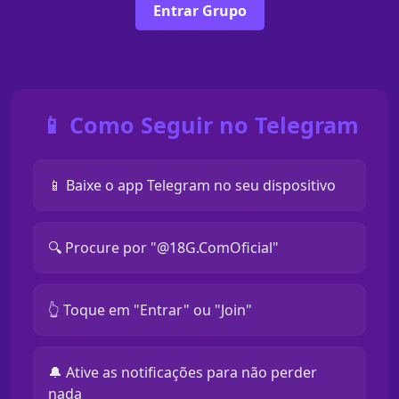
Entrar Grupo
📱 Como Seguir no Telegram
📱 Baixe o app Telegram no seu dispositivo
🔍 Procure por "@18G.ComOficial"
👆 Toque em "Entrar" ou "Join"
🔔 Ative as notificações para não perder
nada