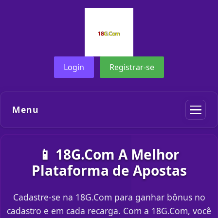
Login
Registrar-se
Menu
📱 18G.Com A Melhor
Plataforma de Apostas
Cadastre-se na 18G.Com para ganhar bônus no
cadastro e em cada recarga. Com a 18G.Com, você