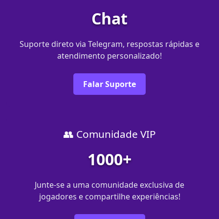
Chat
Suporte direto via Telegram, respostas rápidas e
atendimento personalizado!
Falar Suporte
👥 Comunidade VIP
1000+
Junte-se a uma comunidade exclusiva de
jogadores e compartilhe experiências!