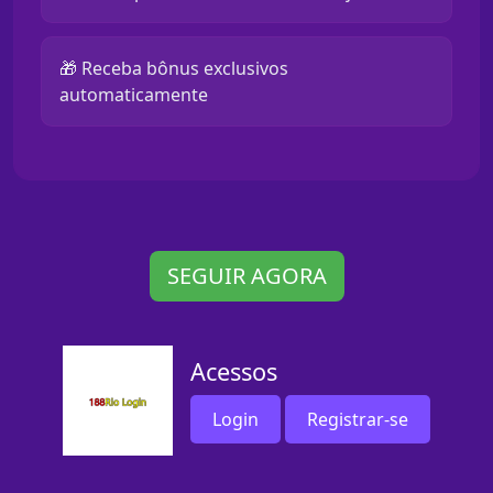
🎁 Receba bônus exclusivos
automaticamente
SEGUIR AGORA
Acessos
Login
Registrar-se