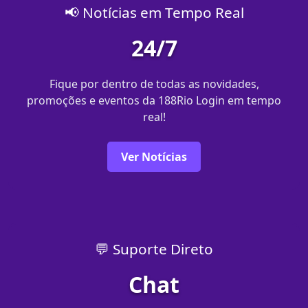
📢 Notícias em Tempo Real
24/7
Fique por dentro de todas as novidades,
promoções e eventos da 188Rio Login em tempo
real!
Ver Notícias
💬 Suporte Direto
Chat