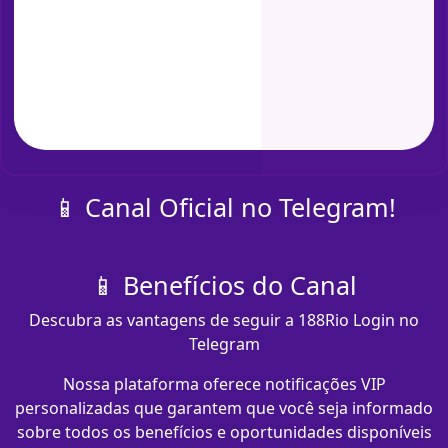
📱 Canal Oficial no Telegram!
📱 Benefícios do Canal
Descubra as vantagens de seguir a 188Rio Login no
Telegram
Nossa plataforma oferece notificações VIP
personalizadas que garantem que você seja informado
sobre todos os benefícios e oportunidades disponíveis