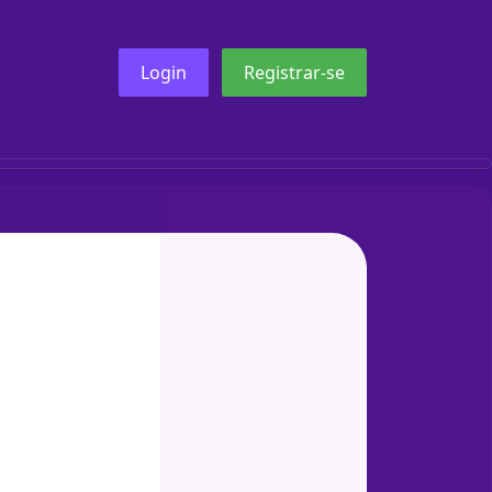
Login
Registrar-se