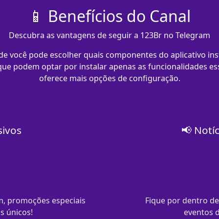
📱 Benefícios do Canal
Descubra as vantagens de seguir a 123Br no Telegram
e você pode escolher quais componentes do aplicativo insta
que podem optar por instalar apenas as funcionalidades e
oferece mais opções de configuração.
sivos
📢 Notí
m, promoções especiais
Fique por dentro d
s únicos!
eventos 