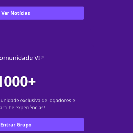
Ver Notícias
Comunidade VIP
1000+
unidade exclusiva de jogadores e
rtilhe experiências!
Entrar Grupo