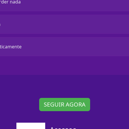
erder nada
a
aticamente
SEGUIR AGORA