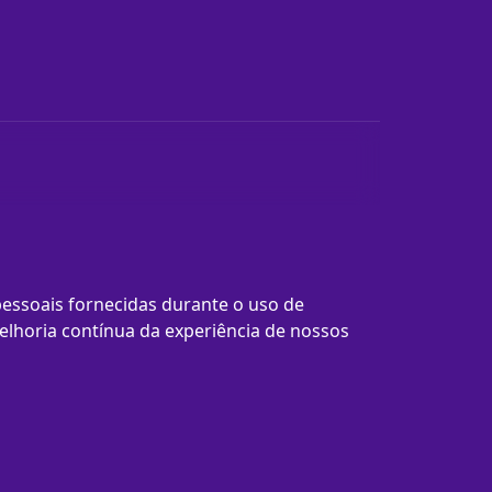
pessoais fornecidas durante o uso de
elhoria contínua da experiência de nossos