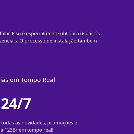
lar. Isso é especialmente útil para usuários
ssenciais. O processo de instalação também
cias em Tempo Real
24/7
e todas as novidades, promoções e
da 123Br em tempo real!