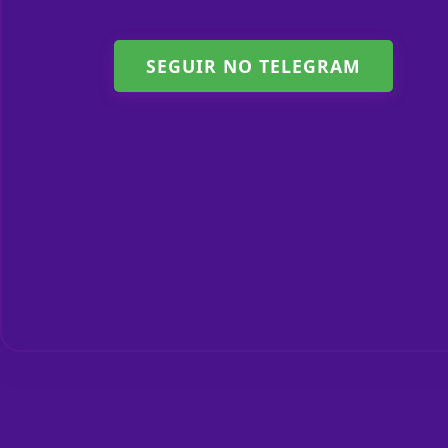
SEGUIR NO TELEGRAM