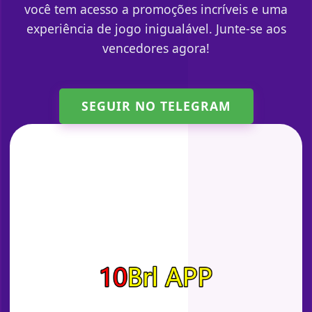
você tem acesso a promoções incríveis e uma
experiência de jogo inigualável. Junte-se aos
vencedores agora!
SEGUIR NO TELEGRAM