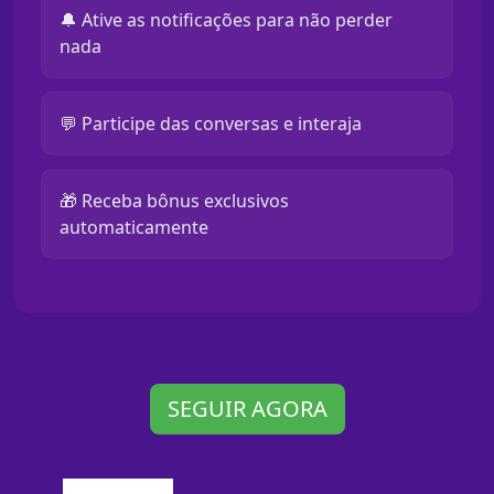
🔔 Ative as notificações para não perder
nada
💬 Participe das conversas e interaja
🎁 Receba bônus exclusivos
automaticamente
SEGUIR AGORA