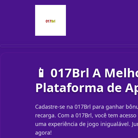
📱 017Brl A Melh
Plataforma de A
Cadastre-se na 017Brl para ganhar bôn
recarga. Com a 017Brl, você tem acesso 
uma experiência de jogo inigualável. J
agora!