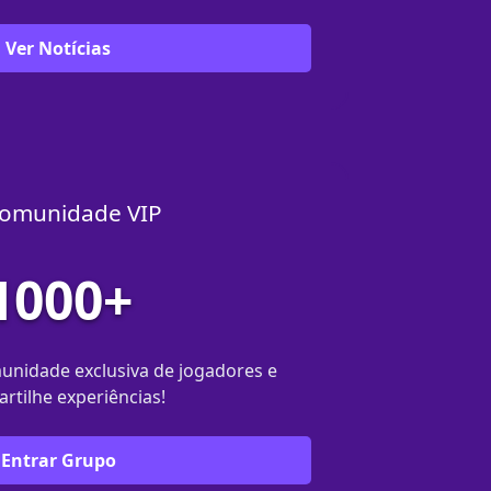
Ver Notícias
Comunidade VIP
1000+
unidade exclusiva de jogadores e
rtilhe experiências!
Entrar Grupo