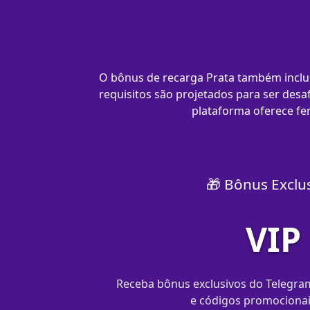
O bônus de recarga Prata também inclui 
requisitos são projetados para ser des
plataforma oferece fe
🎁 Bônus Exclu
VIP
Receba bônus exclusivos do Telegra
e códigos promocionai