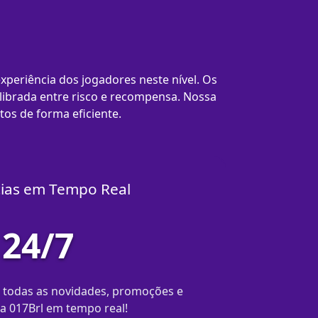
xperiência dos jogadores neste nível. Os
librada entre risco e recompensa. Nossa
os de forma eficiente.
cias em Tempo Real
24/7
e todas as novidades, promoções e
a 017Brl em tempo real!